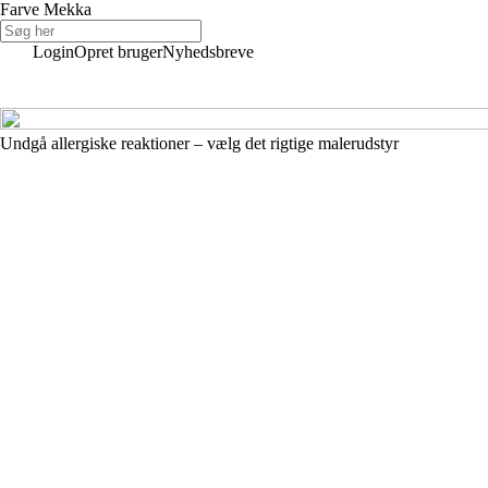
Farve Mekka
Login
Opret bruger
Nyhedsbreve
Undgå allergiske reaktioner – vælg det rigtige malerudstyr