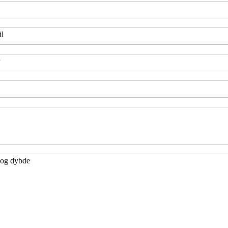
il
r og dybde