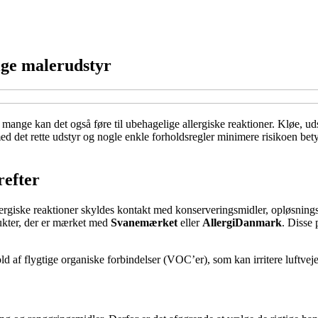
tige malerudstyr
ange kan det også føre til ubehagelige allergiske reaktioner. Kløe, uds
 det rette udstyr og nogle enkle forholdsregler minimere risikoen betyd
refter
lergiske reaktioner skyldes kontakt med konserveringsmidler, opløsningsmi
ukter, der er mærket med
Svanemærket
eller
AllergiDanmark
. Disse 
ld af flygtige organiske forbindelser (VOC’er), som kan irritere luftvej