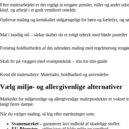
Efter malerarbejdet er det vigtigt at rengøre pensler, ruller og andet u
klud, og arbejd i et godt ventileret område.
Opbevar maling og kemikalier utilgængeligt for børn og kæledyr, og sør
Mal i landlig stil – sådan skaber du et roligt udtryk med bløde pasteller
Forlæng holdbarheden af din udendørs maling med regelmæssig rengø
Skab liv på væggen med svampeteknik – trin-for-trin-guide
Kend dit malerudstyr: Materialer, holdbarhed og anvendelse
Vælg miljø- og allergivenlige alternativer
Markedet for miljøvenlige og allergivenlige malerprodukter er vokset m
langt færre dampe.
Når du vælger maling, så kig efter mærkninger som:
Svanemærket
– garanterer lavt indhold af skadelige stoffer.
EU-Blomsten
– stiller krav til både miljø og sundhed.