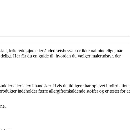
læt, irriterede øjne eller åndedrætsbesvær er ikke ualmindelige, når
eligt. Her får du en guide til, hvordan du vælger malerudstyr, der
dler eller latex i handsker. Hvis du tidligere har oplevet hudirritation
produkter indeholder færre allergifremkaldende stoffer og er testet for at
ene.