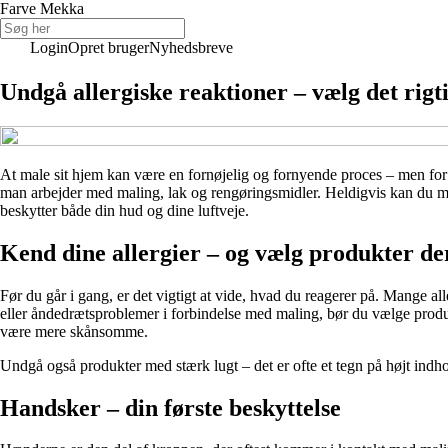
Farve Mekka
Login
Opret bruger
Nyhedsbreve
Undgå allergiske reaktioner – vælg det rig
At male sit hjem kan være en fornøjelig og fornyende proces – men for m
man arbejder med maling, lak og rengøringsmidler. Heldigvis kan du med
beskytter både din hud og dine luftveje.
Kend dine allergier – og vælg produkter de
Før du går i gang, er det vigtigt at vide, hvad du reagerer på. Mange al
eller åndedrætsproblemer i forbindelse med maling, bør du vælge prod
være mere skånsomme.
Undgå også produkter med stærk lugt – det er ofte et tegn på højt indho
Handsker – din første beskyttelse