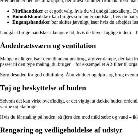
Hænderne er den del af kroppen, der oftest kommer i kontakt med malin
Nitrilhandsker
er et godt valg, hvis du vil undgå latexallergi.
Bomuldshandsker
kan bruges som inderhandsker, hvis du har sar
Engangshandsker
bør skiftes jævnligt, især hvis du arbejder l
Undgå at bruge handsker i længere tid, hvis de bliver fugtige indeni – f
Åndedrætsværn og ventilation
Mange malinger, især dem til udendørs brug, afgiver dampe, der kan irri
passer til den type maling, du bruger – for eksempel et A2-filter til or
Sørg desuden for god udluftning. Åbn vinduer og døre, og brug eventue
Tøj og beskyttelse af huden
Selvom det kan virke overflødigt, er det vigtigt at dække huden ordentli
varme og klæbrige.
Hvis du får maling på huden, så fjern den med mild sæbe og vand – ikk
Rengøring og vedligeholdelse af udstyr