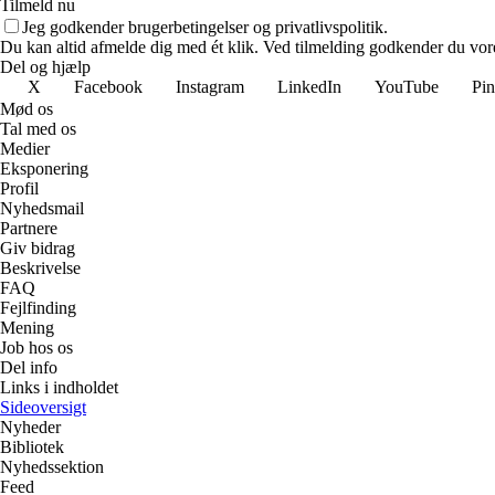
Tilmeld nu
Jeg godkender brugerbetingelser og privatlivspolitik.
Du kan altid afmelde dig med ét klik. Ved tilmelding godkender du vore
Del og hjælp
X
Facebook
Instagram
LinkedIn
YouTube
Pin
Mød os
Tal med os
Medier
Eksponering
Profil
Nyhedsmail
Partnere
Giv bidrag
Beskrivelse
FAQ
Fejlfinding
Mening
Job hos os
Del info
Links i indholdet
Sideoversigt
Nyheder
Bibliotek
Nyhedssektion
Feed