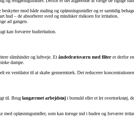
g og rengøringsmidler. Derfor er det afgørende at vælge de rigtige han
 De beskytter mod både maling og opløsningsmidler og er samtidig behage
t hud – de absorberer sved og mindsker risikoen for irritation.
ænge ad gangen.
ugt kan forværre hudirritation.
tere slimhinder og luftveje. Et
åndedrætsværn med filter
er derfor en
ganiske dampe.
lt en ventilator til at skabe gennemtræk. Det reducerer koncentratione
gt til. Brug
langærmet arbejdstøj
i bomuld eller et let overtrækstøj, 
e med opløsningsmidler, som kan trænge ind i huden og forværre irrita